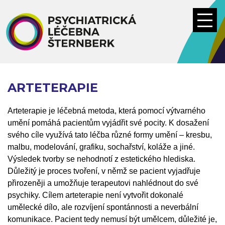
Přejít
k
hlavnímu
obsahu
ARTETERAPIE
Arteterapie je léčebná metoda, která pomocí výtvarného
umění pomáhá pacientům vyjádřit své pocity. K dosažení
svého cíle využívá tato léčba různé formy umění – kresbu,
malbu, modelování, grafiku, sochařství, koláže a jiné.
Výsledek tvorby se nehodnotí z estetického hlediska.
Důležitý je proces tvoření, v němž se pacient vyjadřuje
přirozeněji a umožňuje terapeutovi nahlédnout do své
psychiky.
Cílem arteterapie není vytvořit dokonalé
umělecké dílo, ale rozvíjení spontánnosti a neverbální
komunikace. Pacient tedy nemusí být umělcem, důležité je,