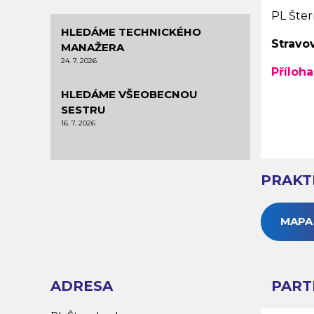
PL Štern
HLEDÁME TECHNICKÉHO
Stravo
MANAŽERA
24. 7. 2026
Příloha
HLEDÁME VŠEOBECNOU
SESTRU
16. 7. 2026
PRAKT
MAPA
ADRESA
PART