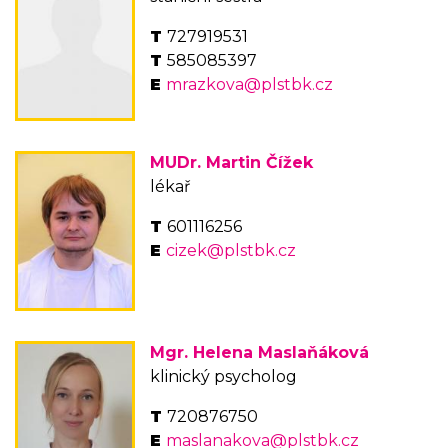
727919531
585085397
mrazkova@plstbk.cz
MUDr. Martin Čížek
lékař
601116256
cizek@plstbk.cz
Mgr. Helena Maslaňáková
klinický psycholog
720876750
maslanakova@plstbk.cz