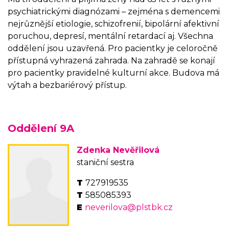
psychiatrickými diagnózami – zejména s demencemi
nejrůznější etiologie, schizofrenií, bipolární afektivní
poruchou, depresí, mentální retardací aj. Všechna
oddělení jsou uzavřená. Pro pacientky je celoročně
přístupná vyhrazená zahrada. Na zahradě se konají
pro pacientky pravidelné kulturní akce. Budova má
výtah a bezbariérový přístup.
Oddělení 9A
Zdenka Nevěřilová
staniční sestra
727919535
585085393
neverilova@plstbk.cz