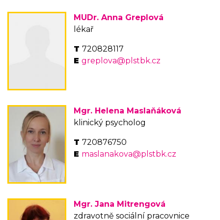
MUDr. Anna Greplová
lékař
720828117
greplova@plstbk.cz
Mgr. Helena Maslaňáková
klinický psycholog
720876750
maslanakova@plstbk.cz
Mgr. Jana Mitrengová
zdravotně sociální pracovnice