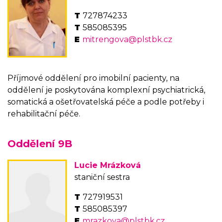
727874233
585085395
mitrengova@plstbk.cz
Příjmové oddělení pro imobilní pacienty, na
oddělení je poskytována komplexní psychiatrická,
somatická a ošetřovatelská péče a podle potřeby i
rehabilitační péče.
Oddělení 9B
Lucie Mrázková
staniční sestra
727919531
585085397
mrazkova@plstbk.cz