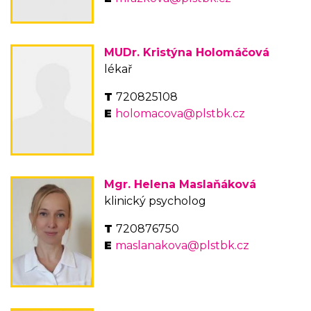
MUDr. Kristýna Holomáčová
lékař
720825108
holomacova@plstbk.cz
Mgr. Helena Maslaňáková
klinický psycholog
720876750
maslanakova@plstbk.cz