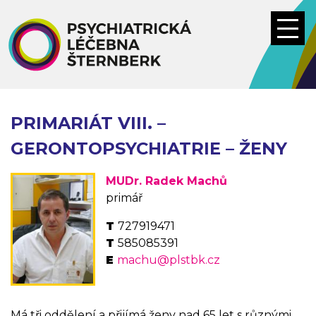
Přejít
k
hlavnímu
obsahu
PRIMARIÁT VIII. –
GERONTOPSYCHIATRIE – ŽENY
MUDr. Radek Machů
primář
727919471
585085391
machu@plstbk.cz
Má tři oddělení a přijímá ženy nad 65 let s různými