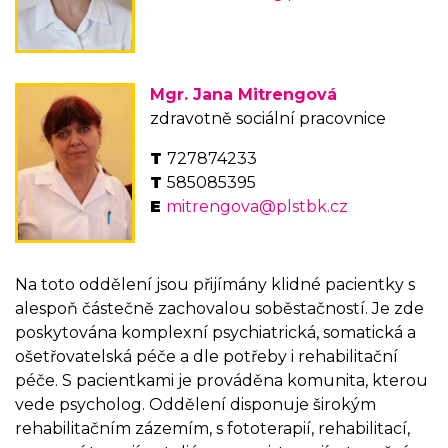
Mgr. Jana Mitrengová
zdravotně sociální pracovnice
727874233
585085395
mitrengova@plstbk.cz
Na toto oddělení jsou přijímány klidné pacientky s
alespoň částečně zachovalou soběstačností. Je zde
poskytována komplexní psychiatrická, somatická a
ošetřovatelská péče a dle potřeby i rehabilitační
péče. S pacientkami je prováděna komunita, kterou
vede psycholog. Oddělení disponuje širokým
rehabilitačním zázemím, s fototerapií, rehabilitací,