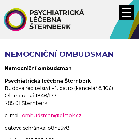
Přejít
k
hlavnímu
obsahu
NEMOCNIČNÍ OMBUDSMAN
Nemocniční ombudsman
Psychiatrická léčebna Šternberk
Budova ředitelství – 1. patro (kancelář č. 106)
Olomoucká 1848/173
785 01 Šternberk
e-mail:
ombudsman@plstbk.cz
datová schránka: p8hz5v8