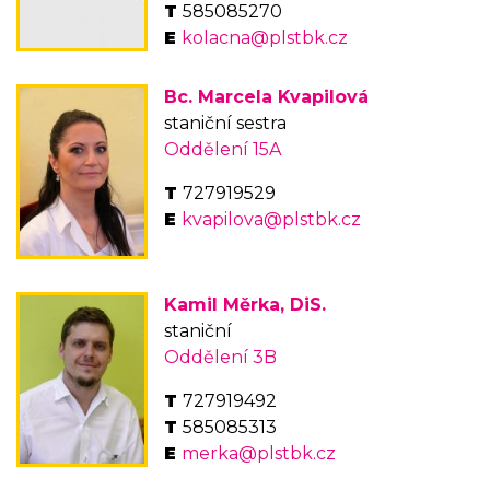
585085270
kolacna@plstbk.cz
Bc. Marcela Kvapilová
staniční sestra
Oddělení 15A
727919529
kvapilova@plstbk.cz
Kamil Měrka, DiS.
staniční
Oddělení 3B
727919492
585085313
merka@plstbk.cz