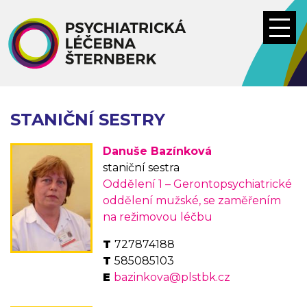
Přejít
k
hlavnímu
obsahu
STANIČNÍ SESTRY
Danuše Bazínková
staniční sestra
Oddělení 1 – Gerontopsychiatrické
oddělení mužské, se zaměřením
na režimovou léčbu
727874188
585085103
bazinkova@plstbk.cz