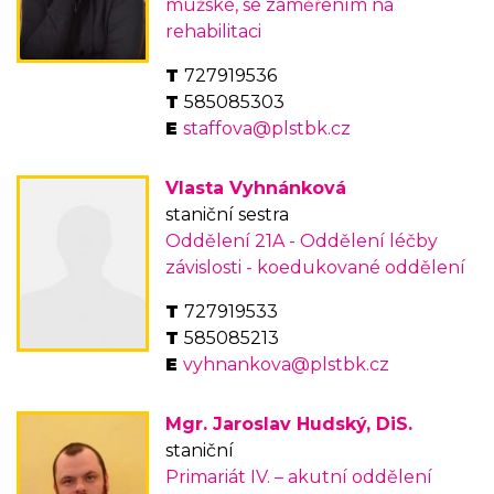
mužské, se zaměřením na
rehabilitaci
727919536
585085303
staffova@plstbk.cz
Vlasta Vyhnánková
staniční sestra
Oddělení 21A - Oddělení léčby
závislosti - koedukované oddělení
727919533
585085213
vyhnankova@plstbk.cz
Mgr. Jaroslav Hudský, DiS.
staniční
Primariát IV. – akutní oddělení