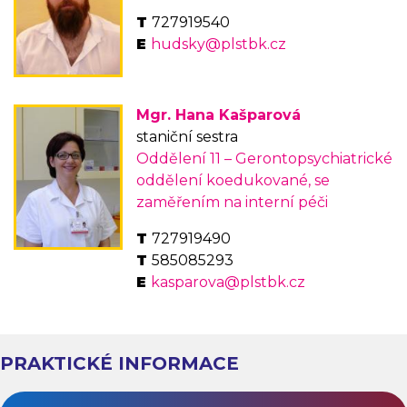
727919540
hudsky@plstbk.cz
Mgr. Hana Kašparová
staniční sestra
Oddělení 11 – Gerontopsychiatrické
oddělení koedukované, se
zaměřením na interní péči
727919490
585085293
kasparova@plstbk.cz
PRAKTICKÉ INFORMACE