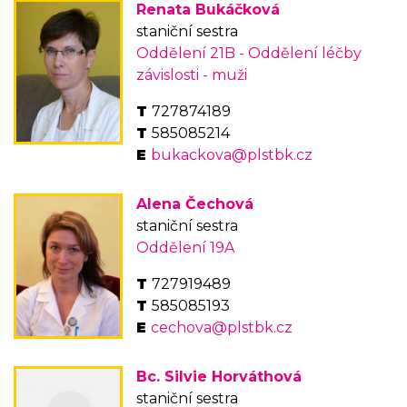
Renata Bukáčková
staniční sestra
Oddělení 21B - Oddělení léčby
závislosti - muži
727874189
585085214
bukackova@plstbk.cz
Alena Čechová
staniční sestra
Oddělení 19A
727919489
585085193
cechova@plstbk.cz
Bc. Silvie Horváthová
staniční sestra