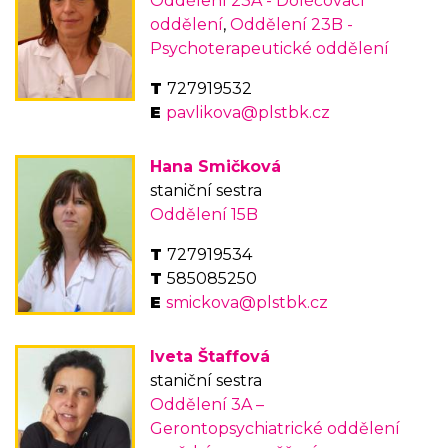
Oddělení 23A - Doléčovací
oddělení
,
Oddělení 23B -
Psychoterapeutické oddělení
727919532
pavlikova@plstbk.cz
Hana Smičková
staniční sestra
Oddělení 15B
727919534
585085250
smickova@plstbk.cz
Iveta Štaffová
staniční sestra
Oddělení 3A –
Gerontopsychiatrické oddělení