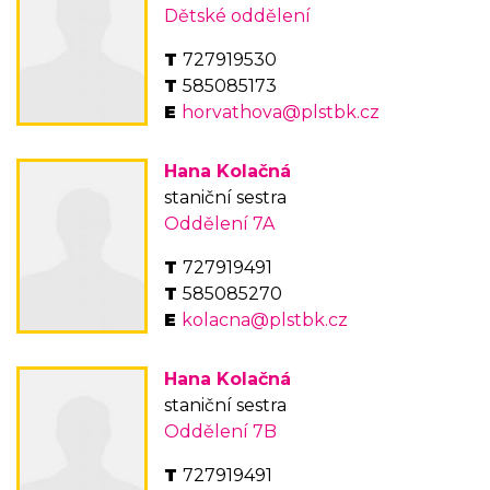
Dětské oddělení
727919530
585085173
horvathova@plstbk.cz
Hana Kolačná
staniční sestra
Oddělení 7A
727919491
585085270
kolacna@plstbk.cz
Hana Kolačná
staniční sestra
Oddělení 7B
727919491