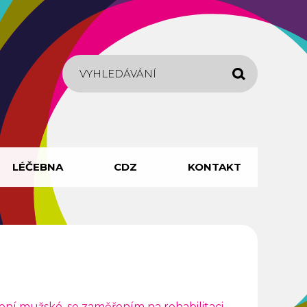
Hledat
LÉČEBNA
CDZ
KONTAKT
ní mužské, se zaměřením na rehabilitaci