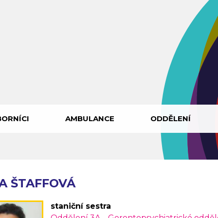
ORNÍCI
AMBULANCE
ODDĚLENÍ
TA ŠTAFFOVÁ
staniční sestra
Oddělení 3A – Gerontopsychiatrické odděle