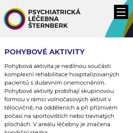
Přejít
k
hlavnímu
obsahu
POHYBOVÉ AKTIVITY
Pohybová aktivita je nedílnou součástí
komplexní rehabilitace hospitalizovaných
pacientů s duševním onemocněním.
Pohybové aktivity probíhají skupinovou
formou v rámci volnočasových aktivit v
tělocvičně, na odděleních a při příznivém
počasí na sportovištích nebo travnatých
plochách. V areálu léčebny je značena
kondiční stezka.