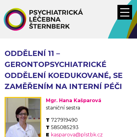
Přejít
k
hlavnímu
obsahu
ODDĚLENÍ 11 –
GERONTOPSYCHIATRICKÉ
ODDĚLENÍ KOEDUKOVANÉ, SE
ZAMĚŘENÍM NA INTERNÍ PÉČI
Mgr. Hana Kašparová
staniční sestra
727919490
585085293
kasparova@plstbk.cz