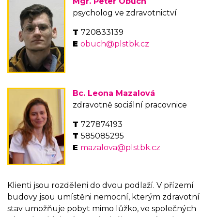
Mgr. Peter Obuch
psycholog ve zdravotnictví
720833139
obuch@plstbk.cz
Bc. Leona Mazalová
zdravotně sociální pracovnice
727874193
585085295
mazalova@plstbk.cz
Klienti jsou rozděleni do dvou podlaží. V přízemí
budovy jsou umístěni nemocní, kterým zdravotní
stav umožňuje pobyt mimo lůžko, ve společných