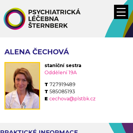
Přejít
k
hlavnímu
obsahu
ALENA ČECHOVÁ
staniční sestra
Oddělení 19A
727919489
585085193
cechova@plstbk.cz
PRAKTICKÉ INFORMACE