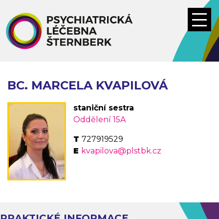
Přejít
k
hlavnímu
obsahu
BC. MARCELA KVAPILOVÁ
staniční sestra
Oddělení 15A
727919529
kvapilova@plstbk.cz
PRAKTICKÉ INFORMACE