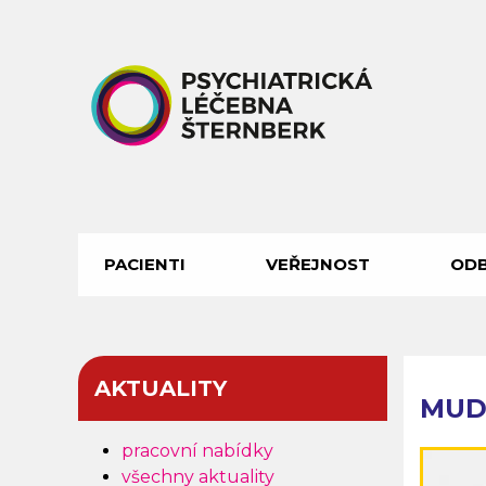
Přejít
k
hlavnímu
obsahu
PACIENTI
VEŘEJNOST
ODB
HLAVNÍ
NAVIGACE
AKTUALITY
MUD
pracovní nabídky
všechny aktuality